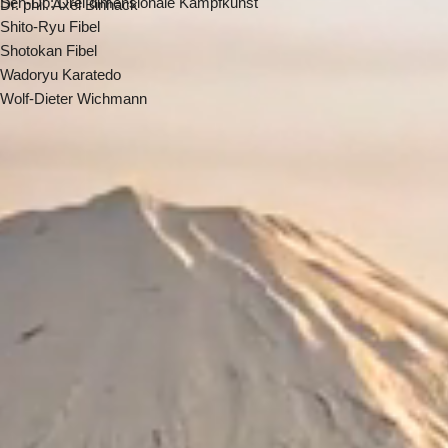
Sen-Do: Drei dimensionale Kampfkunst
Dr. phil. Axel Binhack
Shito-Ryu Fibel
Shotokan Fibel
Wadoryu Karatedo
Wolf-Dieter Wichmann