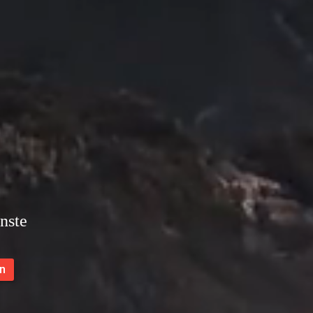
nste
n